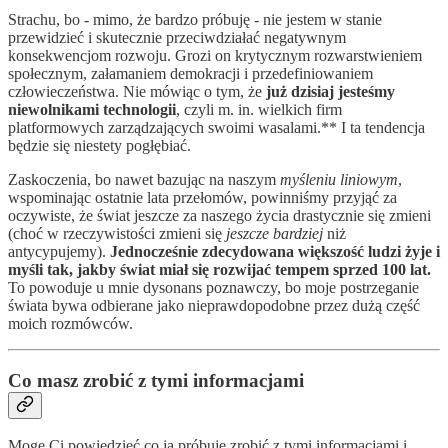
Strachu, bo - mimo, że bardzo próbuję - nie jestem w stanie
przewidzieć i skutecznie przeciwdziałać negatywnym
konsekwencjom rozwoju. Grozi on krytycznym rozwarstwieniem
społecznym, załamaniem demokracji i przedefiniowaniem
człowieczeństwa. Nie mówiąc o tym, że
już dzisiaj jesteśmy
niewolnikami technologii
, czyli m. in. wielkich firm
platformowych zarządzających swoimi wasalami.** I ta tendencja
będzie się niestety pogłębiać.
Zaskoczenia, bo nawet bazując na naszym
myśleniu liniowym
,
wspominając ostatnie lata przełomów, powinniśmy przyjąć za
oczywiste, że świat jeszcze za naszego życia drastycznie się zmieni
(choć w rzeczywistości zmieni się
jeszcze bardziej
niż
antycypujemy).
Jednocześnie zdecydowana większość ludzi żyje i
myśli tak, jakby świat miał się rozwijać tempem sprzed 100 lat.
To powoduje u mnie dysonans poznawczy, bo moje postrzeganie
świata bywa odbierane jako nieprawdopodobne przez dużą część
moich rozmówców.
Co masz zrobić z tymi informacjami
Mogę Ci powiedzieć co ja próbuję zrobić z tymi informacjami i