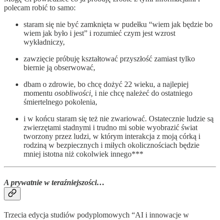
polecam robić to samo:
staram się nie być zamknięta w pudełku “wiem jak będzie bo
wiem jak było i jest” i rozumieć czym jest wzrost
wykładniczy,
zawzięcie próbuję kształtować przyszłość zamiast tylko
biernie ją obserwować,
dbam o zdrowie, bo chcę dożyć 22 wieku, a najlepiej
momentu
osobliwości,
i nie chcę należeć do ostatniego
śmiertelnego pokolenia,
i w końcu staram się też nie zwariować. Ostatecznie ludzie są
zwierzętami stadnymi i trudno mi sobie wyobrazić świat
tworzony przez ludzi, w którym interakcja z moją córką i
rodziną w bezpiecznych i miłych okolicznościach będzie
mniej istotna niż cokolwiek innego***
A prywatnie w teraźniejszości…
Trzecia edycja studiów podyplomowych “AI i innowacje w