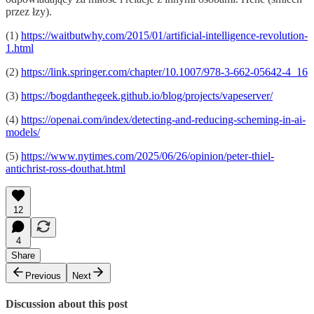
przez łzy).
(1)
https://waitbutwhy.com/2015/01/artificial-intelligence-revolution-
1.html
(2)
https://link.springer.com/chapter/10.1007/978-3-662-05642-4_16
(3)
https://bogdanthegeek.github.io/blog/projects/vapeserver/
(4)
https://openai.com/index/detecting-and-reducing-scheming-in-ai-
models/
(5)
https://www.nytimes.com/2025/06/26/opinion/peter-thiel-
antichrist-ross-douthat.html
12
4
Share
Previous
Next
Discussion about this post