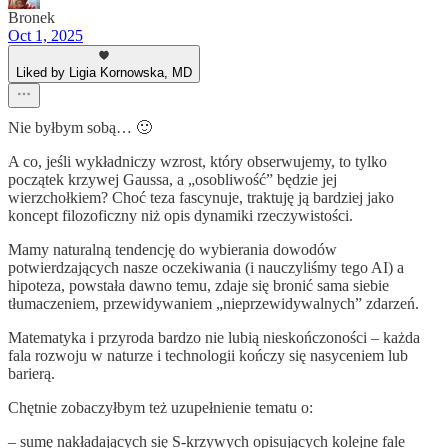
Bronek
Oct 1, 2025
Liked by Ligia Kornowska, MD
Nie byłbym sobą… 🙂
A co, jeśli wykładniczy wzrost, który obserwujemy, to tylko
początek krzywej Gaussa, a „osobliwość” będzie jej
wierzchołkiem? Choć teza fascynuje, traktuję ją bardziej jako
koncept filozoficzny niż opis dynamiki rzeczywistości.
Mamy naturalną tendencję do wybierania dowodów
potwierdzających nasze oczekiwania (i nauczyliśmy tego AI) a
hipoteza, powstała dawno temu, zdaje się bronić sama siebie
tłumaczeniem, przewidywaniem „nieprzewidywalnych” zdarzeń.
Matematyka i przyroda bardzo nie lubią nieskończoności – każda
fala rozwoju w naturze i technologii kończy się nasyceniem lub
barierą.
Chętnie zobaczyłbym też uzupełnienie tematu o:
– sumę nakładających się S-krzywych opisujących kolejne fale