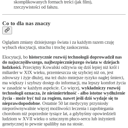
skomplikowanych formach treści (jak film),
rzeczywistości od fałszu.
Co to dla nas znaczy
Oglądam zmiany dzisiejszego świata i za każdym razem czuję
wybuch ekscytacji, strachu i trochę zaskoczenia.
Ekscytacji, bo
historycznie rozwój technologii doprowadził nas
do najszczęśliwszego, najbezpieczniejszego świata w dziejach
ludzkości.
Przeciętny Kowalski odżywia się dziś lepiej niż król i
miliarder w XIX wieku, przemieszcza się szybciej niż on, jest
zdrowszy i żyje dłużej, ma też dużo mniejsze ryzyko nagłej śmierci,
ma większy i szybszy dostęp do informacji, ma lepszy komfort życia
w zasadzie w każdym aspekcie. Co więcej,
wykładniczy rozwój
technologii oznacza, że nieśmiertelność - albo istotne wydłużenie
życia - może być tuż za rogiem, nawet jeśli dziś wydaje się to
nieprawdopodobne
. Ostatnie 50 lat medycyny przyniosły
nieporównywalnie więcej możliwości leczenia i zapobiegania
chorobom niż poprzednie tysiące lat, a gdybyśmy opowiedzieli
ludziom w XVII wieku o sztucznym płuco-sercu lub inżynierii
genetycznej to pewnie spaliliby nas na stosie.