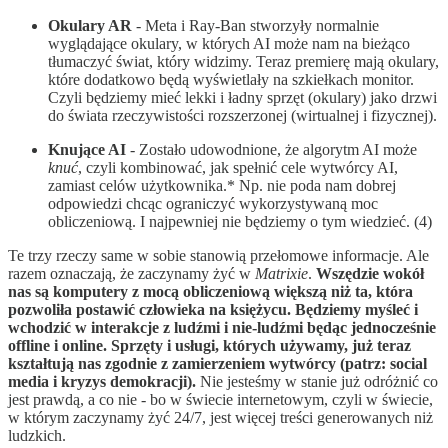
Okulary AR
- Meta i Ray-Ban stworzyły normalnie
wyglądające okulary, w których AI może nam na bieżąco
tłumaczyć świat, który widzimy. Teraz premierę mają okulary,
które dodatkowo będą wyświetlały na szkiełkach monitor.
Czyli będziemy mieć lekki i ładny sprzęt (okulary) jako drzwi
do świata rzeczywistości rozszerzonej (wirtualnej i fizycznej).
Knujące AI
- Zostało udowodnione, że algorytm AI może
knuć
, czyli kombinować, jak spełnić cele wytwórcy AI,
zamiast celów użytkownika.* Np. nie poda nam dobrej
odpowiedzi chcąc ograniczyć wykorzystywaną moc
obliczeniową. I najpewniej nie będziemy o tym wiedzieć. (4)
Te trzy rzeczy same w sobie stanowią przełomowe informacje. Ale
razem oznaczają, że zaczynamy żyć w
Matrixie
.
Wszędzie wokół
nas są komputery z mocą obliczeniową większą niż ta, która
pozwoliła postawić człowieka na księżycu. Będziemy myśleć i
wchodzić w interakcje z ludźmi i nie-ludźmi będąc jednocześnie
offline i online. Sprzęty i usługi, których używamy, już teraz
kształtują nas zgodnie z zamierzeniem wytwórcy (patrz: social
media i kryzys demokracji).
Nie jesteśmy w stanie już odróżnić co
jest prawdą, a co nie - bo w świecie internetowym, czyli w świecie,
w którym zaczynamy żyć 24/7, jest więcej treści generowanych niż
ludzkich.