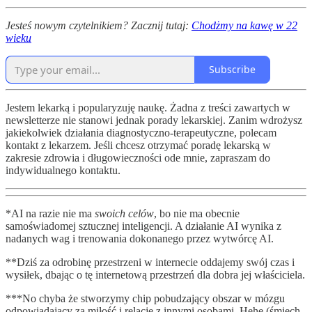
Jesteś nowym czytelnikiem? Zacznij tutaj:
Chodżmy na kawę w 22
wieku
Subscribe
Jestem lekarką i popularyzuję naukę. Żadna z treści zawartych w
newsletterze nie stanowi jednak porady lekarskiej. Zanim wdrożysz
jakiekolwiek działania diagnostyczno-terapeutyczne, polecam
kontakt z lekarzem. Jeśli chcesz otrzymać poradę lekarską w
zakresie zdrowia i długowieczności ode mnie, zapraszam do
indywidualnego kontaktu.
*AI na razie nie ma
swoich celów
, bo nie ma obecnie
samoświadomej sztucznej inteligencji. A działanie AI wynika z
nadanych wag i trenowania dokonanego przez wytwórcę AI.
**Dziś za odrobinę przestrzeni w internecie oddajemy swój czas i
wysiłek, dbając o tę internetową przestrzeń dla dobra jej właściciela.
***No chyba że stworzymy chip pobudzający obszar w mózgu
odpowiadający za miłość i relacje z innymi osobami. Hehe (śmiech