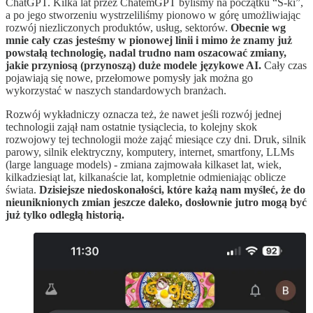
ChatGPT. Kilka lat przez ChatemGPT byliśmy na początku “S-ki”,
a po jego stworzeniu wystrzeliliśmy pionowo w górę umożliwiając
rozwój niezliczonych produktów, usług, sektorów.
Obecnie wg
mnie cały czas jesteśmy w pionowej linii i mimo że znamy już
powstałą technologię, nadal trudno nam oszacować zmiany,
jakie przyniosą (przynoszą) duże modele językowe AI.
Cały czas
pojawiają się nowe, przełomowe pomysły jak można go
wykorzystać w naszych standardowych branżach.
Rozwój wykładniczy oznacza też, że nawet jeśli rozwój jednej
technologii zajął nam ostatnie tysiąclecia, to kolejny skok
rozwojowy tej technologii może zająć miesiące czy dni. Druk, silnik
parowy, silnik elektryczny, komputery, internet, smartfony, LLMs
(large language models) - zmiana zajmowała kilkaset lat, wiek,
kilkadziesiąt lat, kilkanaście lat, kompletnie odmieniając oblicze
świata.
Dzisiejsze niedoskonałości, które każą nam myśleć, że do
nieuniknionych zmian jeszcze daleko, dosłownie jutro mogą być
już tylko odległą historią.