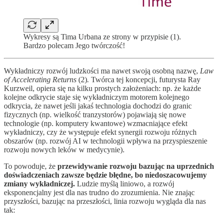
Wykresy są Tima Urbana ze strony w przypisie (1).
Bardzo polecam Jego twórczość!
Wykładniczy rozwój ludzkości ma nawet swoją osobną nazwę,
Law
of Accelerating Returns
(2)
.
Twórca tej koncepcji, futurysta Ray
Kurzweil, opiera się na kilku prostych założeniach: np. że każde
kolejne odkrycie staje się wykładniczym motorem kolejnego
odkrycia, że nawet jeśli jakaś technologia dochodzi do granic
fizycznych (np. wielkość tranzystorów) pojawiają się nowe
technologie (np. komputery kwantowe) wzmacniające efekt
wykładniczy, czy że występuje efekt synergii rozwoju różnych
obszarów (np. rozwój AI w technologii wpływa na przyspieszenie
rozwoju nowych leków w medycynie).
To powoduje, że
przewidywanie rozwoju bazując na uprzednich
doświadczeniach zawsze będzie błędne, bo niedoszacowujemy
zmiany wykładniczej.
Ludzie myślą liniowo, a rozwój
eksponencjalny jest dla nas trudno do zrozumienia. Nie znając
przyszłości, bazując na przeszłości, linia rozwoju wygląda dla nas
tak: