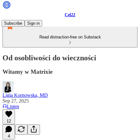
Cel22
Subscribe
Sign in
Read distraction-free on Substack
Od osobliwości do wieczności
Witamy w Matrixie
Ligia Kornowska, MD
Sep 27, 2025
Listen
12
4