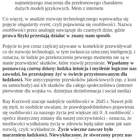
najmniejszego znaczenia dla przełomowego charakteru
dużych modeli językowych. Mem z internetu
Co więcej, w analizie rozwoju technologicznego wprowadza się
pojęcie
singularity event
, czyli pojawienia się
osobliwości
. Nazwa
osobliwości
przez analogię nawiązuje do czarnych dziur, gdzie
prawa fizyki przestają działać w znany nam sposób
.
Pojęcie to jest coraz częściej używane w kontekście przewidywań
co do rozwoju technologii, w tym zwłaszcza sztucznej inteligencji, i
oznacza, że ludzie po przekroczeniu pewnego momentu nie są w
stanie przewidzieć skutków, które rozwój przyniesie.
Wpadamy w
poznawczą
czarną dziurę
:
ludzka intuicja i myślenie logiczne nas
zawodzi, bo przestajemy żyć w świecie przystosowanym dla
ludzkości.
Nie antycypujemy przeskoków jakościowych (np. z koni
na samochody) ani ich skutków dla całego społeczeństwa (internet
pierwotnie dla wojska vs. dzisiejsza dezinformacja i social media)
Ray Kurzweil szacuje nadejście osobliwości w 2045 r. Nawet jeśli
się myli, to osobiście uważam, że prawdopodobieństwo pojawienia
się osobliwości za naszego życia jest większe niż 0. A osobliwość -
oprócz drastycznej zmiany dla naszej rzeczywistości - oznacza, że
możliwości wydłużania życia w zdrowiu będą takie same jak sam
rozwój, czyli: wykładnicze.
Życie wieczne zawsze było
marzeniem ludzkości. Niewykluczone, że stworzony przez nas